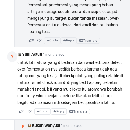
fermentasi. parchment yang mengapung bebas
artinya mucilage sudah terurai dan siap dicuci. jadi
mengapung itu target, bukan tanda masalah. over-
fermentation itu di-detect dari smell dan pH, bukan
floating test.
0
0
Quote
Reply
Translate
Yuni Astuti
4 months ago
Y
untuk lot natural yang dibedakan dari washed, cara detect
over-fermentation-nya sedikit berbeda karena tidak ada
tahap cuci yang bisa jadi checkpoint. yang paling reliable di
natural: smell check rutin di drying bed tiap pagi sebelum
matahari tinggi. biji yang mulai over itu aromanya berubah
dari fruity-wine menjadi acetone-like atau lebih sharp.
begitu ada transisi ini di sebagian bed, pisahkan lot itu.
0
0
Quote
Reply
Translate
Kukuh Wahyudi
4 months ago
K