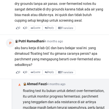
dry grounds tanpa air panas. over-fermented notes itu
sangat detectable di dry grounds karena tidak ada air yang
bisa mask atau dilute-nya. ini quick dan tidak butuh
cupping setup lengkap untuk screening awal.
0
0
Quote
Reply
Translate
Putri Ramadhani
4 months ago
P
aku baru kerja di lab QC dan baru belajar soal ini. yang
dimaksud 'floating test' itu gimana caranya persis? apa
parchment yang mengapung berarti over-fermented atau
sebaliknya?
0
0
Quote
Reply
Translate
Ahmad Fauzi
4 months ago
A
floating test itu bukan untuk detect over-fermentation,
itu untuk monitor progress fermentasi. parchment
yang tenggelam dan ada resistance di air artinya
mucilage masih belum terurai sepenuhnya, perlu lanjut