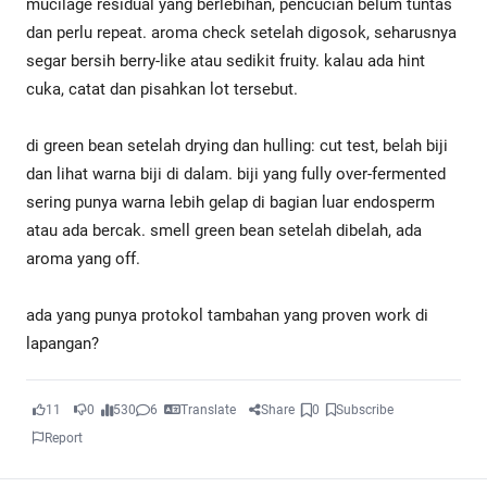
mucilage residual yang berlebihan, pencucian belum tuntas
dan perlu repeat. aroma check setelah digosok, seharusnya
segar bersih berry-like atau sedikit fruity. kalau ada hint
cuka, catat dan pisahkan lot tersebut.
di green bean setelah drying dan hulling: cut test, belah biji
dan lihat warna biji di dalam. biji yang fully over-fermented
sering punya warna lebih gelap di bagian luar endosperm
atau ada bercak. smell green bean setelah dibelah, ada
aroma yang off.
ada yang punya protokol tambahan yang proven work di
lapangan?
11
0
530
6
Translate
Share
0
Subscribe
Report