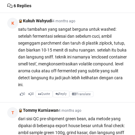
6
Replies
Kukuh Wahyudi
4 months ago
K
satu tambahan yang sangat berguna untuk washed:
setelah fermentasi selesai dan sebelum cuci, ambil
segenggam parchment dan taruh di plastik ziplock, tutup,
dan biarkan 10-15 menit di suhu ruangan. setelah itu buka
dan langsung sniff. teknik ini namanya 'enclosed container
smell test', mengkonsentrasikan volatile compound. level
aroma cuka atau off-fermented yang subtle yang sulit
detect langsung itu jadi jauh lebih kelihatan dengan cara
ini.
0
0
Quote
Reply
Translate
Tommy Kurniawan
4 months ago
T
dari sisi QC pre-shipment green bean, ada metode yang
dipakai di beberapa export house besar untuk final check:
ambil sample green 100g, grind kasar, dan langsung sniff