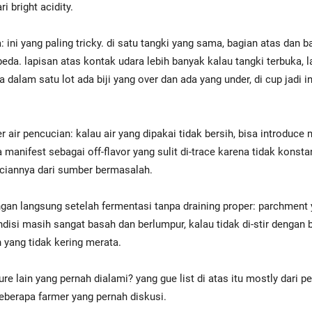
ri bright acidity.
: ini yang paling tricky. di satu tangki yang sama, bagian atas dan 
beda. lapisan atas kontak udara lebih banyak kalau tangki terbuka, 
a dalam satu lot ada biji yang over dan ada yang under, di cup jadi 
 air pencucian: kalau air yang dipakai tidak bersih, bisa introduce
sa manifest sebagai off-flavor yang sulit di-trace karena tidak konsta
ciannya dari sumber bermasalah.
ngan langsung setelah fermentasi tanpa draining proper: parchmen
disi masih sangat basah dan berlumpur, kalau tidak di-stir dengan b
 yang tidak kering merata.
K
ure lain yang pernah dialami? yang gue list di atas itu mostly dari 
23
 beberapa farmer yang pernah diskusi.