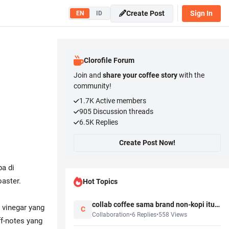
Create Post
Sign In
EN
ID
Clorofile Forum
Join and
share your coffee story
with the
community!
g
1.7K
Active members
905
Discussion threads
6.5K
Replies
Create Post Now!
pa di
aster.
Hot Topics
collab coffee sama brand non-kopi itu bisa? ada yang udah pernah?
 vinegar yang
C
Collaboration
•
6
Replies
•
558
Views
ff-notes yang