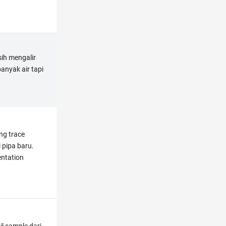
sih mengalir
banyak air tapi
ng trace
i pipa baru.
entation