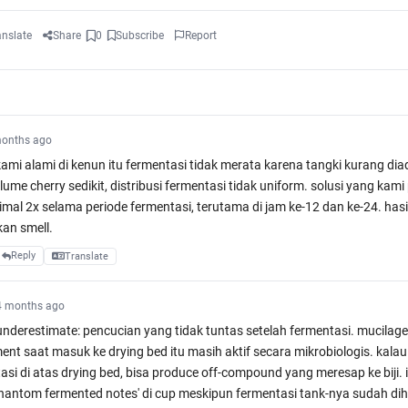
anslate
Share
0
Subscribe
Report
onths ago
kami alami di kenun itu fermentasi tidak merata karena tangki kurang dia
ume cherry sedikit, distribusi fermentasi tidak uniform. solusi yang kami
mal 2x selama periode fermentasi, terutama di jam ke-12 dan ke-24. hasi
kan smell.
Reply
Translate
4 months ago
 underestimate: pencucian yang tidak tuntas setelah fermentasi. mucilage
ment saat masuk ke drying bed itu masih aktif secara mikrobiologis. kalau
tasi di atas drying bed, bisa produce off-compound yang meresap ke biji. 
phantom fermented notes' di cup meskipun fermentasi tank-nya sudah dih