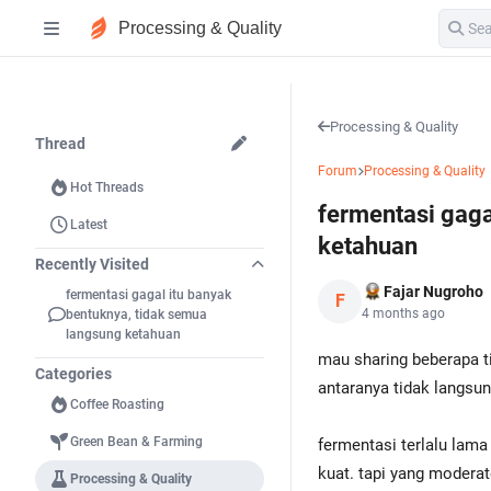
Processing & Quality
Processing & Quality
Thread
Forum
Processing & Quality
Hot Threads
fermentasi gaga
Latest
ketahuan
Recently Visited
Fajar Nugroho
fermentasi gagal itu banyak
F
4 months ago
bentuknya, tidak semua
langsung ketahuan
mau sharing beberapa ti
Categories
antaranya tidak langsu
Coffee Roasting
Green Bean & Farming
fermentasi terlalu lama
kuat. tapi yang moderat
Processing & Quality