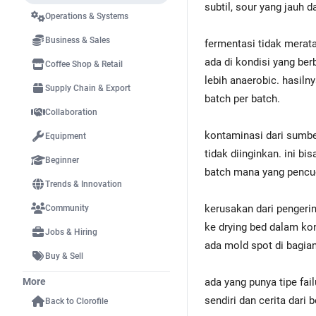
subtil, sour yang jauh da
Operations & Systems
Business & Sales
fermentasi tidak merata
ada di kondisi yang ber
Coffee Shop & Retail
lebih anaerobic. hasilny
Supply Chain & Export
batch per batch.
Collaboration
kontaminasi dari sumber
Equipment
tidak diinginkan. ini bi
Beginner
batch mana yang pencu
Trends & Innovation
kerusakan dari pengeri
Community
ke drying bed dalam kon
Jobs & Hiring
ada mold spot di bagian
Buy & Sell
More
ada yang punya tipe fail
sendiri dan cerita dari
Back to Clorofile