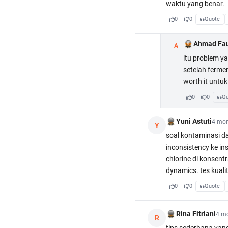
waktu yang benar.
0
0
Quote
Ahmad Fau
A
itu problem ya
setelah fermen
worth it untuk
0
0
Qu
Yuni Astuti
4 mon
Y
soal kontaminasi da
inconsistency ke ins
chlorine di konsent
dynamics. tes kuali
0
0
Quote
Rina Fitriani
4 m
R