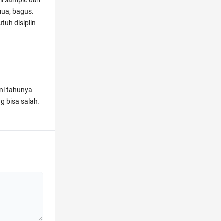
l sample dari
mua, bagus.
utuh disiplin
ini tahunya
ng bisa salah.