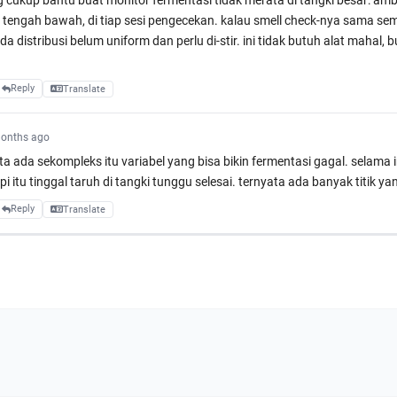
 cukup bantu buat monitor fermentasi tidak merata di tangki besar: ambi
as tengah bawah, di tiap sesi pengecekan. kalau smell check-nya sama se
a distribusi belum uniform dan perlu di-stir. ini tidak butuh alat mahal, b
Reply
Translate
onths ago
ata ada sekompleks itu variabel yang bisa bikin fermentasi gagal. selama 
i itu tinggal taruh di tangki tunggu selesai. ternyata ada banyak titik ya
Reply
Translate