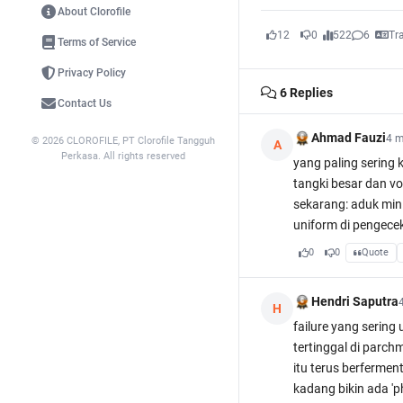
About Clorofile
12
0
522
6
Tr
Terms of Service
Privacy Policy
6
Replies
Contact Us
Ahmad Fauzi
4 m
© 2026 CLOROFILE, PT Clorofile Tangguh
A
Perkasa. All rights reserved
yang paling sering 
tangki besar dan vol
sekarang: aduk mini
uniform di pengece
0
0
Quote
Hendri Saputra
H
failure yang sering
tertinggal di parch
itu terus berfermen
kadang bikin ada '