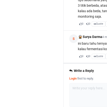
tips sederhana yang
3 titik berbeda, at
kalau ada beda, tand
monitoring saja.
0
0
Quote
Surya Darma
4 m
S
ini baru tahu terny
kalau fermentasi kop
0
0
Quote
Write a Reply
Login
first to reply.