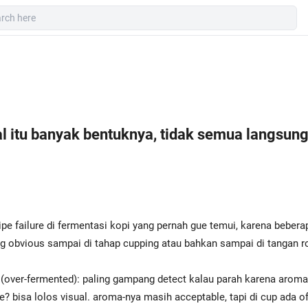
l itu banyak bentuknya, tidak semua langsun
pe failure di fermentasi kopi yang pernah gue temui, karena bebera
ng obvious sampai di tahap cupping atau bahkan sampai di tangan ro
 (over-fermented): paling gampang detect kalau parah karena aroma
e? bisa lolos visual. aroma-nya masih acceptable, tapi di cup ada o