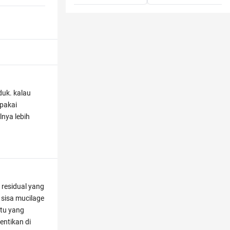
duk. kalau
 pakai
lnya lebih
 residual yang
 sisa mucilage
itu yang
entikan di