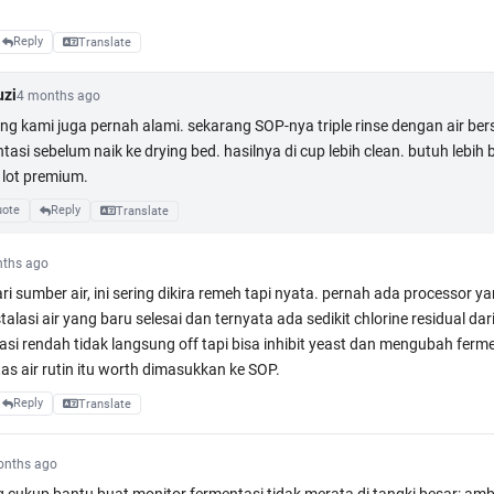
Reply
Translate
zi
4 months ago
ng kami juga pernah alami. sekarang SOP-nya triple rinse dengan air ber
tasi sebelum naik ke drying bed. hasilnya di cup lebih clean. butuh lebih 
 lot premium.
ote
Reply
Translate
ths ago
ri sumber air, ini sering dikira remeh tapi nyata. pernah ada processor ya
talasi air yang baru selesai dan ternyata ada sedikit chlorine residual dar
rasi rendah tidak langsung off tapi bisa inhibit yeast dan mengubah ferm
tas air rutin itu worth dimasukkan ke SOP.
Reply
Translate
onths ago