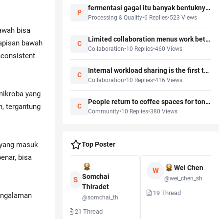
fermentasi gagal itu banyak bentuknya, tidak semua langsung ketahuan
P
Processing & Quality
•
6
Replies
•
523
Views
bawah bisa
Limited collaboration menus work better when staff training starts earlier than launch week
lapisan bawah
C
Collaboration
•
10
Replies
•
460
Views
inconsistent
Internal workload sharing is the first thing brands underestimate in a collab
C
Collaboration
•
10
Replies
•
416
Views
 mikroba yang
People return to coffee spaces for tone and trust more than for the official topic
n, tergantung
C
Community
•
10
Replies
•
380
Views
t yang masuk
Top Poster
enar, bisa
Wei Chen
W
Kenji Watanabe
Somchai
@wei_chen_sh
S
Thiradet
@kenji_w
19
Thread
pengalaman
@somchai_th
Thread
21
Thread