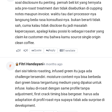
soal disclosure itu penting. pernah beli lot yang ternyata
ada pre-roast treatment dan tidak disebutkan di cupping
notes maupun invoice. waktu tau dari processor-nya
langsung beda rasa konsultasi-nya. bukan berarti tidak
sah, cuma kalau tidak disclose itu jadi masalah
kepercayaan, apalagi kalau posisi lo sebagai roaster yang
claim ke customer-mu bahwa kamu source single origin
clean coffee.
0
0
Quote
Reply
Translate
Fitri Handayani
4 months ago
F
dari sisi teknis roasting, infused green itu juga ada
challenge tersendiri. moisture content-nya bisa berbeda
dari green biasa tergantung medium yang dipakai untuk
infuse. kalau di-roast dengan same profile tanpa
adjustment, first crack timing bisa bergeser. harus ada
adaptation di profil roast-nya supaya tidak ada surprise di
development.