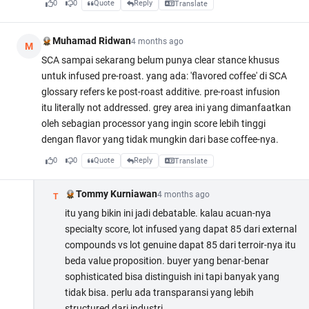
0
0
Quote
Reply
Translate
Muhamad Ridwan
4 months ago
M
SCA sampai sekarang belum punya clear stance khusus
untuk infused pre-roast. yang ada: 'flavored coffee' di SCA
glossary refers ke post-roast additive. pre-roast infusion
itu literally not addressed. grey area ini yang dimanfaatkan
oleh sebagian processor yang ingin score lebih tinggi
dengan flavor yang tidak mungkin dari base coffee-nya.
0
0
Quote
Reply
Translate
Tommy Kurniawan
4 months ago
T
itu yang bikin ini jadi debatable. kalau acuan-nya
specialty score, lot infused yang dapat 85 dari external
compounds vs lot genuine dapat 85 dari terroir-nya itu
beda value proposition. buyer yang benar-benar
sophisticated bisa distinguish ini tapi banyak yang
tidak bisa. perlu ada transparansi yang lebih
structured dari industri.