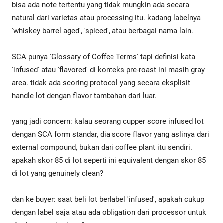
bisa ada note tertentu yang tidak mungkin ada secara
natural dari varietas atau processing itu. kadang labelnya
'whiskey barrel aged', 'spiced', atau berbagai nama lain.
SCA punya 'Glossary of Coffee Terms' tapi definisi kata
'infused' atau 'flavored' di konteks pre-roast ini masih gray
area. tidak ada scoring protocol yang secara eksplisit
handle lot dengan flavor tambahan dari luar.
yang jadi concern: kalau seorang cupper score infused lot
dengan SCA form standar, dia score flavor yang aslinya dari
external compound, bukan dari coffee plant itu sendiri.
apakah skor 85 di lot seperti ini equivalent dengan skor 85
di lot yang genuinely clean?
dan ke buyer: saat beli lot berlabel 'infused', apakah cukup
dengan label saja atau ada obligation dari processor untuk