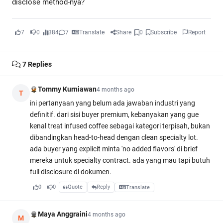
disclose method-nya?
7
0
384
7
Translate
Share
0
Subscribe
Report
7
Replies
Tommy Kurniawan
4 months ago
T
ini pertanyaan yang belum ada jawaban industri yang
definitif. dari sisi buyer premium, kebanyakan yang gue
kenal treat infused coffee sebagai kategori terpisah, bukan
dibandingkan head-to-head dengan clean specialty lot.
ada buyer yang explicit minta 'no added flavors' di brief
mereka untuk specialty contract. ada yang mau tapi butuh
full disclosure di dokumen.
0
0
Quote
Reply
Translate
Maya Anggraini
4 months ago
M