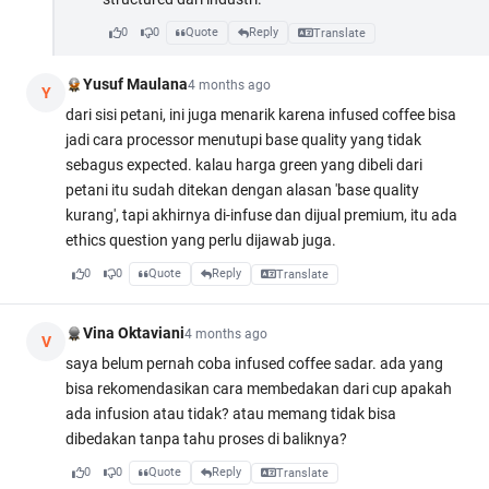
0
0
Quote
Reply
Translate
Yusuf Maulana
4 months ago
Y
dari sisi petani, ini juga menarik karena infused coffee bisa
jadi cara processor menutupi base quality yang tidak
sebagus expected. kalau harga green yang dibeli dari
petani itu sudah ditekan dengan alasan 'base quality
kurang', tapi akhirnya di-infuse dan dijual premium, itu ada
ethics question yang perlu dijawab juga.
0
0
Quote
Reply
Translate
Vina Oktaviani
4 months ago
V
saya belum pernah coba infused coffee sadar. ada yang
bisa rekomendasikan cara membedakan dari cup apakah
ada infusion atau tidak? atau memang tidak bisa
dibedakan tanpa tahu proses di baliknya?
0
0
Quote
Reply
Translate