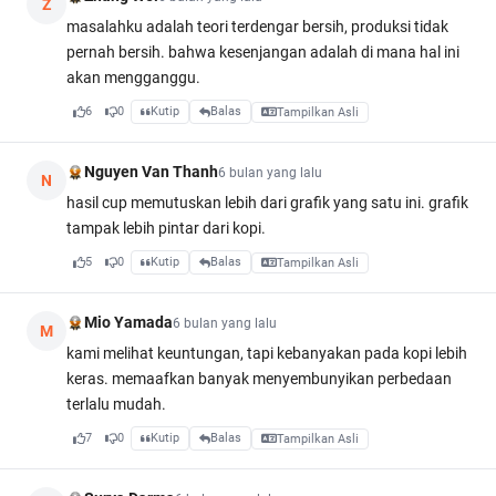
Z
masalahku adalah teori terdengar bersih, produksi tidak
pernah bersih. bahwa kesenjangan adalah di mana hal ini
akan mengganggu.
6
0
Kutip
Balas
Tampilkan Asli
Nguyen Van Thanh
6 bulan yang lalu
N
hasil cup memutuskan lebih dari grafik yang satu ini. grafik
tampak lebih pintar dari kopi.
5
0
Kutip
Balas
Tampilkan Asli
Mio Yamada
6 bulan yang lalu
M
kami melihat keuntungan, tapi kebanyakan pada kopi lebih
keras. memaafkan banyak menyembunyikan perbedaan
terlalu mudah.
7
0
Kutip
Balas
Tampilkan Asli