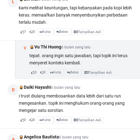
L
kami melihat keuntungan, tapi kebanyakan pada kopi lebih
keras. memaafkan banyak menyembunyikan perbedaan
terlalu mudah.
7
0
Kutip
Balas
Tampilkan Asli
Vu Thi Huong
6 bulan yang lalu
V
tepat. orang ingin satu jawaban, tapi topik ini terus
menyeret konteks kembali.
3
0
Kutip
Balas
Tampilkan Asli
Daiki Hayashi
6 bulan yang lalu
D
i trust diulang membosankan data lebih dari satu run
mengesankan. topik ini menghukum orang-orang yang
mengejar satu sorotan.
0
0
Kutip
Balas
Tampilkan Asli
Angelica Bautista
6 bulan yang lalu
A