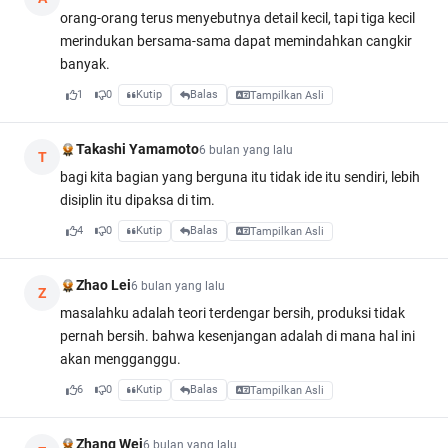
orang-orang terus menyebutnya detail kecil, tapi tiga kecil
merindukan bersama-sama dapat memindahkan cangkir
banyak.
1
0
Kutip
Balas
Tampilkan Asli
Takashi Yamamoto
6 bulan yang lalu
T
bagi kita bagian yang berguna itu tidak ide itu sendiri, lebih
disiplin itu dipaksa di tim.
4
0
Kutip
Balas
Tampilkan Asli
Zhao Lei
6 bulan yang lalu
Z
masalahku adalah teori terdengar bersih, produksi tidak
pernah bersih. bahwa kesenjangan adalah di mana hal ini
akan mengganggu.
6
0
Kutip
Balas
Tampilkan Asli
Zhang Wei
6 bulan yang lalu