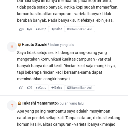
Dari sisi saya ini hanya membantu pada kopi tertentu,
tidak pada setiap banyak. Ketika kopi sudah memaafkan,
komunikasi kualitas campuran - varietal banyak tidak
berubah banyak. Pada banyak sulit efeknya lebih jelas.
4
0
Kutip
Balas
Tampilkan Asli
Haruto Suzuki
5 bulan yang lalu
H
Saya tidak setuju sedikit dengan orang-orang yang
mengatakan komunikasi kualitas campuran - varietal
banyak hanya detail kecil. Rincian kecil saja mungkin ya,
tapi beberapa rincian kecil bersama-sama dapat
memindahkan cangkir banyak.
1
0
Kutip
Balas
Tampilkan Asli
Takashi Yamamoto
5 bulan yang lalu
T
Apa yang paling membantu saya adalah menyimpan
catatan pendek setiap kali. Tanpa catatan, diskusi tentang
komunikasi kualitas campuran - varietal banyak menjadi