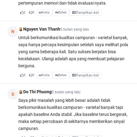
pertempuran memori dan tidak evaluasi nyata.
2
0
Kutip
Balas
Tampilkan Asli
Nguyen Van Thanh
5 bulan yang lalu
N
Untuk berkomunikasi kualitas campuran - varietal banyak,
saya hanya percaya kesimpulan setelah saya melihat pola
yang sama beberapa kali. Satu sukses berjalan bisa
kecelakaan. Ulangi adalah apa yang membuat pelajaran
berguna.
3
0
Kutip
Balas
Tampilkan Asli
Do Thi Phuong
5 bulan yang lalu
D
Saya pikir masalah yang lebih besar adalah tidak
berkomunikasi kualitas campuran - varietal banyak tapi
apakah baseline Anda stabil. Jika baseline terus bergerak,
maka setiap percobaan di sekitarnya memberikan sinyal
campuran.